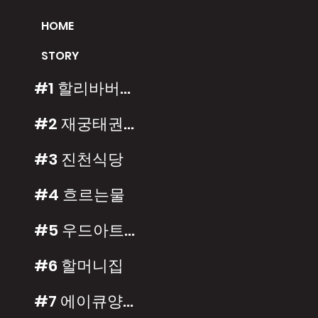
HOME
STORY
#1 할리바버샵
#2 재궁태권도장
#3 진천식당
#4 흐르는물
#5 우드아트가구
#6 할머니집
#7 에이큐양복점