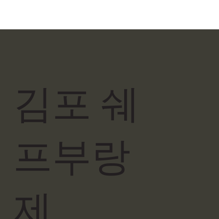
김포 쉐
프부랑
제