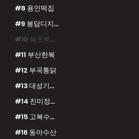
#8 용인떡집
#9 봉담디지털스튜디오
#10 쉐프부랑제
#11 부산한복
#12 부곡통닭
#13 대성기름집
#14 진미정육점
#15 고복수평양냉면
#16 동아수산