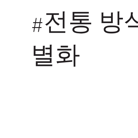
#전통 방
별화