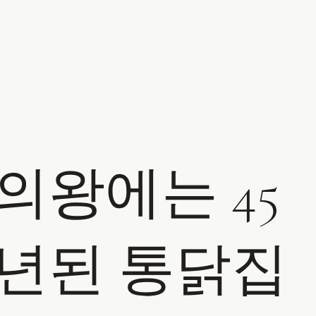
의왕에는 45
년된 통닭집