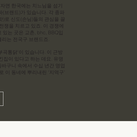
자면 한국에는 치느님을 섬기
파(브랜드)가 있습니다. 각 종파
맛)로 신도(손님)들의 관심을 끌
 전쟁을 치르고 있죠. 이 경쟁에
있는 곳은 교촌, bhc, BBQ입
 불리는 전국구 브랜드죠.
부곡통닭'이 있습니다. 이 근방
치킨집이 있다고 하는 데요. 유명
틈바구니 속에서 수십 년간 영업
로 이 동네에 뿌리내린 '지역구'