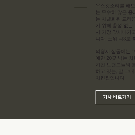
우스갯소리를 해보
는 무수히 많은 종
는 차별화된 교리(
기 위해 총성 없는
서 가장 앞서나가고 
니다. 소위 빅3로
의왕시 삼동에는 '
에만 20곳 넘는 
치킨 브랜드들의 
하고 있는, 말 그대
치킨집입니다.
기사 바로가기