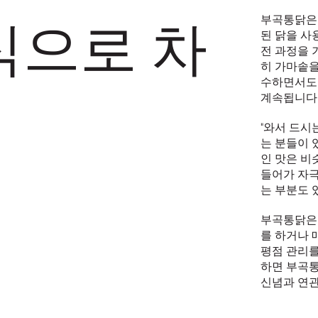
부곡통닭은 
식으로 차
된 닭을 사
전 과정을 
히 가마솥을
수하면서도 
계속됩니다
"와서 드시
는 분들이 
인 맛은 비
들어가 자극
는 부분도 있
부곡통닭은 
를 하거나 
평점 관리를
하면 부곡통
신념과 연관