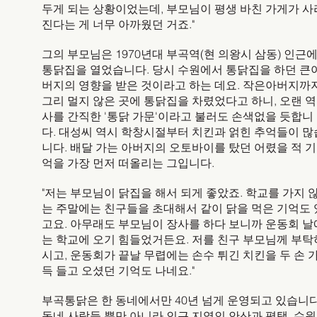
두게 되는 상황이었는데, 부모님이 평생 바친 가게가 사
진다는 게 너무 아까웠던 거죠."
그의 부모님은 1970년대 부곡역(현 의왕시 삼동) 인근
통닭집을 열었습니다. 당시 수원에서 통닭집을 하던 큰
버지의 영향을 받은 것이라고 하는 데요. 작은아버지까
그리 멀지 않은 곳에 통닭집을 차렸었다고 하니, 오랜 역
사를 간직한 '통닭 가문'이라고 불러도 손색없을 듯합니
다. 대성씨 역시 학창시절부터 치킨과 얽힌 추억들이 많
니다. 배달 가는 아버지의 오토바이를 탔던 어렸을 적 기
억을 가장 먼저 떠올리는 그입니다.
"저는 부모님이 닭집을 해서 되게 좋았죠. 학교를 가지 
는 주말에는 친구들을 초대해서 같이 닭을 먹은 기억도 
고요. 아무래도 부모님이 장사를 하다 보니까 운동회 날
는 학교에 오기 힘들었거든요. 저를 친구 부모님께 부탁
시고, 운동회가 끝날 무렵에는 손수 튀긴 치킨을 두 손 
득 들고 오셨던 기억도 나네요."
부곡통닭은 한 동네에서만 40년 넘게 운영되고 있습니다
동네 사람들 뿐만 아니라 인근 지역인 안산과 평택, 수원