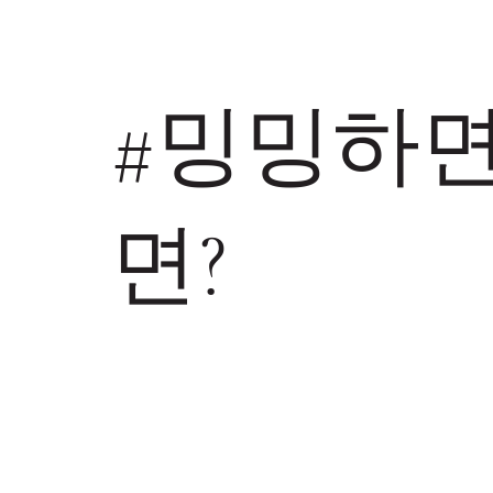
#밍밍하면
면?