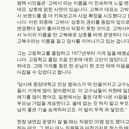
평택 시민들은 '고박사'라는 이름을 더 친숙하게 느낄 텐
데요. 상호에 얽힌 사연이 있습니다. 고복수 대표는 고박
사 브랜드를 좀 더 키워보고자 사업 확장을 시도했다고 
니다. 이런 와중에 '고박사' 상호의 권리를 동업자 앞으
변경했다 일이 틀어지면서 되찾지 못한 것이죠. 고박사
서 누이의 이름을 딴 고복례로 상호를 바꿔 운영하다 다
고복수라는 이름을 걸고 장사를 이어나가고 있는 겁니다
그는 고등학교를 졸업하고 1977년부터 가게 일을 배웠
니다. 고등학교 졸업 즈음 진로에 대한 고민이 많았다고
하네요. 그때 가게를 찾은 한 손님이 한 조언 덕에 마음
다잡을 수 있었다고 합니다.
"당시에 중앙대학교 안성 캠퍼스가 막 만들어지고 교수
들이 가게에 많이 찾아왔어요. 이 교수님들이 저한테 일
얘기를 많이 했어요. 일본에서는 좋은 대학 나온 사람들
부모님 가업을 계승한다고. 쓸데 없는 짓 하지 말고 부모
님의 좋은 기술 승계하라고요. 이 말이 무척 와 닿았죠."
한창 냉면집 운영이 잘 될 때는 직원만 30명 정도 됐다
하는 데요. 그 역시 여느 직원들과 마찬가지로 청소와 배