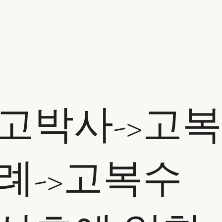
고박사->고복
례->고복수